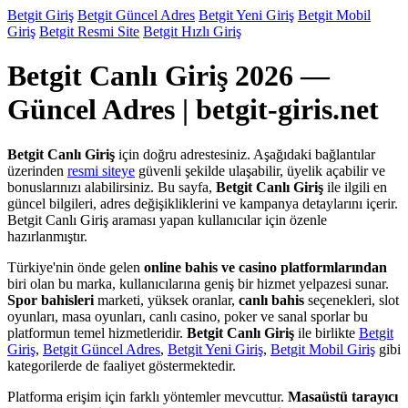
Betgit Giriş
Betgit Güncel Adres
Betgit Yeni Giriş
Betgit Mobil
Giriş
Betgit Resmi Site
Betgit Hızlı Giriş
Betgit Canlı Giriş 2026 —
Güncel Adres | betgit-giris.net
Betgit Canlı Giriş
için doğru adrestesiniz. Aşağıdaki bağlantılar
üzerinden
resmi siteye
güvenli şekilde ulaşabilir, üyelik açabilir ve
bonuslarınızı alabilirsiniz. Bu sayfa,
Betgit Canlı Giriş
ile ilgili en
güncel bilgileri, adres değişikliklerini ve kampanya detaylarını içerir.
Betgit Canlı Giriş araması yapan kullanıcılar için özenle
hazırlanmıştır.
Türkiye'nin önde gelen
online bahis ve casino platformlarından
biri olan bu marka, kullanıcılarına geniş bir hizmet yelpazesi sunar.
Spor bahisleri
marketi, yüksek oranlar,
canlı bahis
seçenekleri, slot
oyunları, masa oyunları, canlı casino, poker ve sanal sporlar bu
platformun temel hizmetleridir.
Betgit Canlı Giriş
ile birlikte
Betgit
Giriş
,
Betgit Güncel Adres
,
Betgit Yeni Giriş
,
Betgit Mobil Giriş
gibi
kategorilerde de faaliyet göstermektedir.
Platforma erişim için farklı yöntemler mevcuttur.
Masaüstü tarayıcı