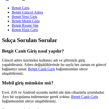
Betgit Giriş
Betgit Güncel Adres
Betgit Yeni Giriş
Betgit Mobil Giriş
Betgit Resmi Site
Betgit Hızlı Giriş
Sıkça Sorulan Sorular
Betgit Canlı Giriş nasıl yapılır?
Güncel adres üzerinden kullanıcı adı ve şifrenizle giriş
yapabilirsiniz. Adres değişikliklerinde bu sayfa her zaman en güncel
bağlantıyı sunar.
Betgit Canlı Giriş
bağlantısından siteye
ulaşabilirsiniz.
Mobil giriş mümkün mü?
Evet. iOS ve Android uyumlu mobil site tüm cihazlarla uyumludur.
Ayrı bir uygulama indirmenize gerek yoktur.
Betgit Canlı Giriş
bağlantısından siteye ulaşabilirsiniz.