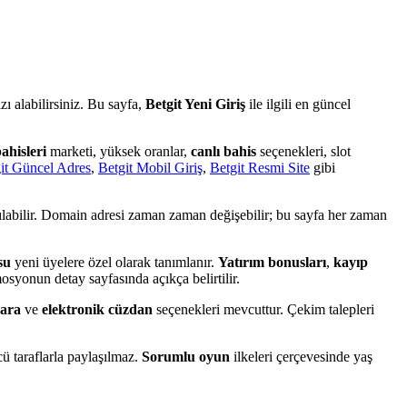
zı alabilirsiniz. Bu sayfa,
Betgit Yeni Giriş
ile ilgili en güncel
ahisleri
marketi, yüksek oranlar,
canlı bahis
seçenekleri, slot
it Güncel Adres
,
Betgit Mobil Giriş
,
Betgit Resmi Site
gibi
pılabilir. Domain adresi zaman zaman değişebilir; bu sayfa her zaman
su
yeni üyelere özel olarak tanımlanır.
Yatırım bonusları
,
kayıp
osyonun detay sayfasında açıkça belirtilir.
para
ve
elektronik cüzdan
seçenekleri mevcuttur. Çekim talepleri
cü taraflarla paylaşılmaz.
Sorumlu oyun
ilkeleri çerçevesinde yaş