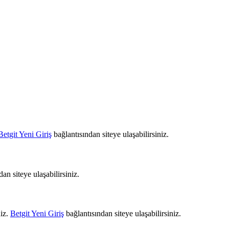
Betgit Yeni Giriş
bağlantısından siteye ulaşabilirsiniz.
an siteye ulaşabilirsiniz.
niz.
Betgit Yeni Giriş
bağlantısından siteye ulaşabilirsiniz.