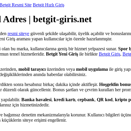
Betgit Resmi Site
Betgit Hızlı Giriş
Adres | betgit-giris.net
inden
resmi siteye
güvenli şekilde ulaşabilir, üyelik açabilir ve bonuslarını
Yeni Giriş araması yapan kullanıcılar için özenle hazırlanmıştır.
i olan bu marka, kullanıcılarına geniş bir hizmet yelpazesi sunar.
Spor b
ormun temel hizmetleridir.
Betgit Yeni Giriş
ile birlikte
Betgit Giriş
,
Betg
zerinden,
mobil tarayıcı
üzerinden veya
mobil uygulama
ile giriş ya
eğişikliklerinden anında haberdar olabilirsiniz.
rdikten sonra hesabınız birkaç dakika içinde aktifleşir.
Hoşgeldin bonu
düzenli olarak güncellenir. Bonus şartları ve çevrim kuralları her prom
yapılabilir.
Banka havalesi
,
kredi kartı
,
cepbank
,
QR kod
,
kripto 
arınız için hizmetinizdedir.
ı ve bağımsız denetim mekanizmalarıyla korunur. Kullanıcı bilgileri üçün
 küçüklerin siteye erişimi engellenir.