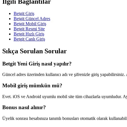
İlgili Bağlantılar
Betgit Giriş
Betgit Güncel Adres
Betgit Mobil Giriş
Betgit Resmi Site
Betgit Hızlı Giriş
Betgit Canlı Giriş
Sıkça Sorulan Sorular
Betgit Yeni Giriş nasıl yapılır?
Güncel adres üzerinden kullanıcı adı ve şifrenizle giriş yapabilirsiniz
Mobil giriş mümkün mü?
Evet. iOS ve Android uyumlu mobil site tüm cihazlarla uyumludur. Ay
Bonus nasıl alınır?
Üyelik sonrası hesabınıza tanımlı bonusları otomatik olarak kullanabi