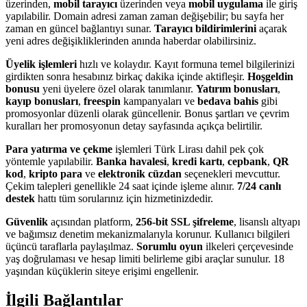
üzerinden,
mobil tarayıcı
üzerinden veya
mobil uygulama
ile giriş
yapılabilir. Domain adresi zaman zaman değişebilir; bu sayfa her
zaman en güncel bağlantıyı sunar.
Tarayıcı bildirimlerini
açarak
yeni adres değişikliklerinden anında haberdar olabilirsiniz.
Üyelik işlemleri
hızlı ve kolaydır. Kayıt formuna temel bilgilerinizi
girdikten sonra hesabınız birkaç dakika içinde aktifleşir.
Hoşgeldin
bonusu
yeni üyelere özel olarak tanımlanır.
Yatırım bonusları
,
kayıp bonusları
,
freespin
kampanyaları ve
bedava bahis
gibi
promosyonlar düzenli olarak güncellenir. Bonus şartları ve çevrim
kuralları her promosyonun detay sayfasında açıkça belirtilir.
Para yatırma ve çekme
işlemleri Türk Lirası dahil pek çok
yöntemle yapılabilir.
Banka havalesi
,
kredi kartı
,
cepbank
,
QR
kod
,
kripto para
ve
elektronik cüzdan
seçenekleri mevcuttur.
Çekim talepleri genellikle 24 saat içinde işleme alınır.
7/24 canlı
destek
hattı tüm sorularınız için hizmetinizdedir.
Güvenlik
açısından platform,
256-bit SSL şifreleme
, lisanslı altyapı
ve bağımsız denetim mekanizmalarıyla korunur. Kullanıcı bilgileri
üçüncü taraflarla paylaşılmaz.
Sorumlu oyun
ilkeleri çerçevesinde
yaş doğrulaması ve hesap limiti belirleme gibi araçlar sunulur. 18
yaşından küçüklerin siteye erişimi engellenir.
İlgili Bağlantılar