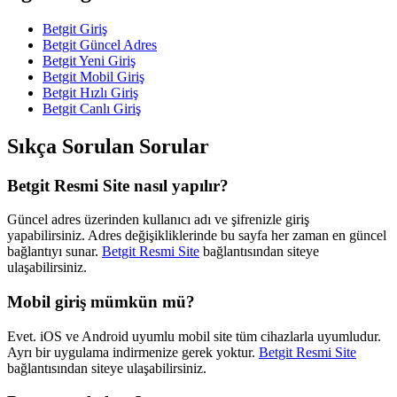
Betgit Giriş
Betgit Güncel Adres
Betgit Yeni Giriş
Betgit Mobil Giriş
Betgit Hızlı Giriş
Betgit Canlı Giriş
Sıkça Sorulan Sorular
Betgit Resmi Site nasıl yapılır?
Güncel adres üzerinden kullanıcı adı ve şifrenizle giriş
yapabilirsiniz. Adres değişikliklerinde bu sayfa her zaman en güncel
bağlantıyı sunar.
Betgit Resmi Site
bağlantısından siteye
ulaşabilirsiniz.
Mobil giriş mümkün mü?
Evet. iOS ve Android uyumlu mobil site tüm cihazlarla uyumludur.
Ayrı bir uygulama indirmenize gerek yoktur.
Betgit Resmi Site
bağlantısından siteye ulaşabilirsiniz.