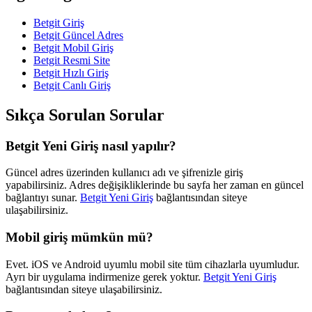
Betgit Giriş
Betgit Güncel Adres
Betgit Mobil Giriş
Betgit Resmi Site
Betgit Hızlı Giriş
Betgit Canlı Giriş
Sıkça Sorulan Sorular
Betgit Yeni Giriş nasıl yapılır?
Güncel adres üzerinden kullanıcı adı ve şifrenizle giriş
yapabilirsiniz. Adres değişikliklerinde bu sayfa her zaman en güncel
bağlantıyı sunar.
Betgit Yeni Giriş
bağlantısından siteye
ulaşabilirsiniz.
Mobil giriş mümkün mü?
Evet. iOS ve Android uyumlu mobil site tüm cihazlarla uyumludur.
Ayrı bir uygulama indirmenize gerek yoktur.
Betgit Yeni Giriş
bağlantısından siteye ulaşabilirsiniz.