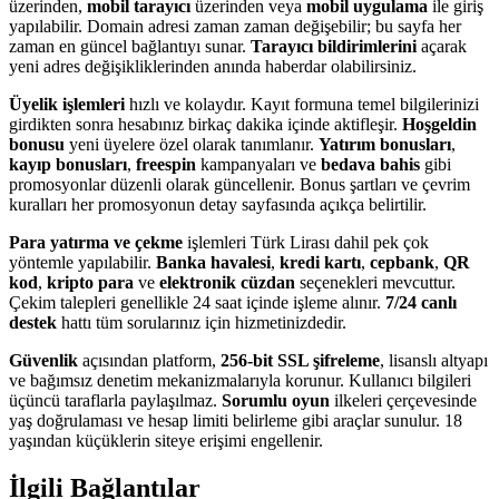
üzerinden,
mobil tarayıcı
üzerinden veya
mobil uygulama
ile giriş
yapılabilir. Domain adresi zaman zaman değişebilir; bu sayfa her
zaman en güncel bağlantıyı sunar.
Tarayıcı bildirimlerini
açarak
yeni adres değişikliklerinden anında haberdar olabilirsiniz.
Üyelik işlemleri
hızlı ve kolaydır. Kayıt formuna temel bilgilerinizi
girdikten sonra hesabınız birkaç dakika içinde aktifleşir.
Hoşgeldin
bonusu
yeni üyelere özel olarak tanımlanır.
Yatırım bonusları
,
kayıp bonusları
,
freespin
kampanyaları ve
bedava bahis
gibi
promosyonlar düzenli olarak güncellenir. Bonus şartları ve çevrim
kuralları her promosyonun detay sayfasında açıkça belirtilir.
Para yatırma ve çekme
işlemleri Türk Lirası dahil pek çok
yöntemle yapılabilir.
Banka havalesi
,
kredi kartı
,
cepbank
,
QR
kod
,
kripto para
ve
elektronik cüzdan
seçenekleri mevcuttur.
Çekim talepleri genellikle 24 saat içinde işleme alınır.
7/24 canlı
destek
hattı tüm sorularınız için hizmetinizdedir.
Güvenlik
açısından platform,
256-bit SSL şifreleme
, lisanslı altyapı
ve bağımsız denetim mekanizmalarıyla korunur. Kullanıcı bilgileri
üçüncü taraflarla paylaşılmaz.
Sorumlu oyun
ilkeleri çerçevesinde
yaş doğrulaması ve hesap limiti belirleme gibi araçlar sunulur. 18
yaşından küçüklerin siteye erişimi engellenir.
İlgili Bağlantılar