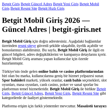
Betgit Giriş
Betgit Güncel Adres
Betgit Yeni Giriş
Betgit Mobil
Giriş
Betgit Resmi Site
Betgit Hızlı Giriş
Betgit Mobil Giriş 2026 —
Güncel Adres | betgit-giris.net
Betgit Mobil Giriş
için doğru adrestesiniz. Aşağıdaki bağlantılar
üzerinden
resmi siteye
güvenli şekilde ulaşabilir, üyelik açabilir ve
bonuslarınızı alabilirsiniz. Bu sayfa,
Betgit Mobil Giriş
ile ilgili en
güncel bilgileri, adres değişikliklerini ve kampanya detaylarını içerir.
Betgit Mobil Giriş araması yapan kullanıcılar için özenle
hazırlanmıştır.
Türkiye'nin önde gelen
online bahis ve casino platformlarından
biri olan bu marka, kullanıcılarına geniş bir hizmet yelpazesi sunar.
Spor bahisleri
marketi, yüksek oranlar,
canlı bahis
seçenekleri, slot
oyunları, masa oyunları, canlı casino, poker ve sanal sporlar bu
platformun temel hizmetleridir.
Betgit Mobil Giriş
ile birlikte
Betgit
Giriş
,
Betgit Güncel Adres
,
Betgit Yeni Giriş
,
Betgit Resmi Site
gibi
kategorilerde de faaliyet göstermektedir.
Platforma erişim için farklı yöntemler mevcuttur.
Masaüstü tarayıcı