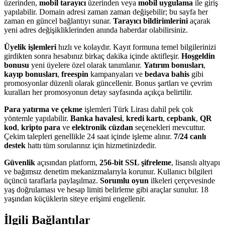
üzerinden,
mobil tarayıcı
üzerinden veya
mobil uygulama
ile giriş
yapılabilir. Domain adresi zaman zaman değişebilir; bu sayfa her
zaman en güncel bağlantıyı sunar.
Tarayıcı bildirimlerini
açarak
yeni adres değişikliklerinden anında haberdar olabilirsiniz.
Üyelik işlemleri
hızlı ve kolaydır. Kayıt formuna temel bilgilerinizi
girdikten sonra hesabınız birkaç dakika içinde aktifleşir.
Hoşgeldin
bonusu
yeni üyelere özel olarak tanımlanır.
Yatırım bonusları
,
kayıp bonusları
,
freespin
kampanyaları ve
bedava bahis
gibi
promosyonlar düzenli olarak güncellenir. Bonus şartları ve çevrim
kuralları her promosyonun detay sayfasında açıkça belirtilir.
Para yatırma ve çekme
işlemleri Türk Lirası dahil pek çok
yöntemle yapılabilir.
Banka havalesi
,
kredi kartı
,
cepbank
,
QR
kod
,
kripto para
ve
elektronik cüzdan
seçenekleri mevcuttur.
Çekim talepleri genellikle 24 saat içinde işleme alınır.
7/24 canlı
destek
hattı tüm sorularınız için hizmetinizdedir.
Güvenlik
açısından platform,
256-bit SSL şifreleme
, lisanslı altyapı
ve bağımsız denetim mekanizmalarıyla korunur. Kullanıcı bilgileri
üçüncü taraflarla paylaşılmaz.
Sorumlu oyun
ilkeleri çerçevesinde
yaş doğrulaması ve hesap limiti belirleme gibi araçlar sunulur. 18
yaşından küçüklerin siteye erişimi engellenir.
İlgili Bağlantılar