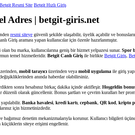
Betgit Resmi Site
Betgit Hızlı Giriş
 Adres | betgit-giris.net
rinden
resmi siteye
güvenli şekilde ulaşabilir, üyelik açabilir ve bonusları
Canlı Giriş araması yapan kullanıcılar için özenle hazırlanmıştır.
i olan bu marka, kullanıcılarına geniş bir hizmet yelpazesi sunar.
Spor b
ormun temel hizmetleridir.
Betgit Canlı Giriş
ile birlikte
Betgit Giriş
,
Bet
zerinden,
mobil tarayıcı
üzerinden veya
mobil uygulama
ile giriş ya
eğişikliklerinden anında haberdar olabilirsiniz.
rdikten sonra hesabınız birkaç dakika içinde aktifleşir.
Hoşgeldin bonu
düzenli olarak güncellenir. Bonus şartları ve çevrim kuralları her prom
yapılabilir.
Banka havalesi
,
kredi kartı
,
cepbank
,
QR kod
,
kripto 
arınız için hizmetinizdedir.
ı ve bağımsız denetim mekanizmalarıyla korunur. Kullanıcı bilgileri üçün
 küçüklerin siteye erişimi engellenir.