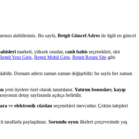
arınızı alabilirsiniz. Bu sayfa,
Betgit Güncel Adres
ile ilgili en güncel
ahisleri
marketi, yüksek oranlar,
canlı bahis
seçenekleri, slot
Betgit Yeni Giriş
,
Betgit Mobil Giriş
,
Betgit Resmi Site
gibi
pılabilir. Domain adresi zaman zaman değişebilir; bu sayfa her zaman
su
yeni üyelere özel olarak tanımlanır.
Yatırım bonusları
,
kayıp
osyonun detay sayfasında açıkça belirtilir.
para
ve
elektronik cüzdan
seçenekleri mevcuttur. Çekim talepleri
cü taraflarla paylaşılmaz.
Sorumlu oyun
ilkeleri çerçevesinde yaş