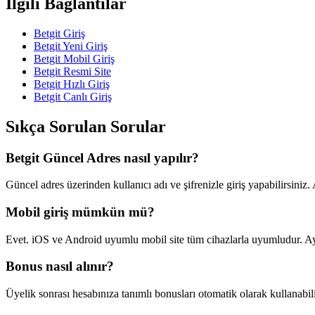
İlgili Bağlantılar
Betgit Giriş
Betgit Yeni Giriş
Betgit Mobil Giriş
Betgit Resmi Site
Betgit Hızlı Giriş
Betgit Canlı Giriş
Sıkça Sorulan Sorular
Betgit Güncel Adres nasıl yapılır?
Güncel adres üzerinden kullanıcı adı ve şifrenizle giriş yapabilirsiniz
Mobil giriş mümkün mü?
Evet. iOS ve Android uyumlu mobil site tüm cihazlarla uyumludur. Ay
Bonus nasıl alınır?
Üyelik sonrası hesabınıza tanımlı bonusları otomatik olarak kullanabi