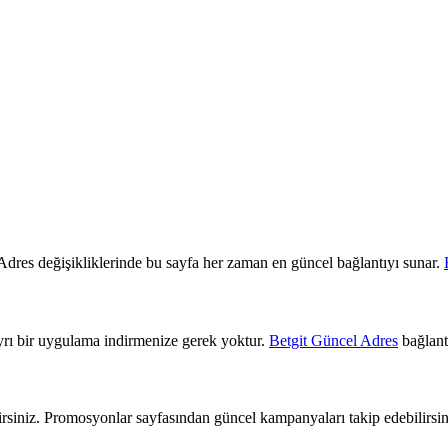
. Adres değişikliklerinde bu sayfa her zaman en güncel bağlantıyı sunar.
rı bir uygulama indirmenize gerek yoktur.
Betgit Güncel Adres
bağlantı
lirsiniz. Promosyonlar sayfasından güncel kampanyaları takip edebilirsi