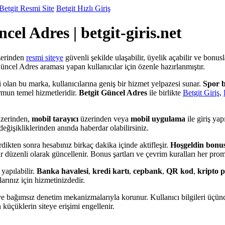
Betgit Resmi Site
Betgit Hızlı Giriş
el Adres | betgit-giris.net
üzerinden
resmi siteye
güvenli şekilde ulaşabilir, üyelik açabilir ve bonusl
 Güncel Adres araması yapan kullanıcılar için özenle hazırlanmıştır.
i olan bu marka, kullanıcılarına geniş bir hizmet yelpazesi sunar.
Spor b
ormun temel hizmetleridir.
Betgit Güncel Adres
ile birlikte
Betgit Giriş
,
zerinden,
mobil tarayıcı
üzerinden veya
mobil uygulama
ile giriş ya
eğişikliklerinden anında haberdar olabilirsiniz.
rdikten sonra hesabınız birkaç dakika içinde aktifleşir.
Hoşgeldin bonu
düzenli olarak güncellenir. Bonus şartları ve çevrim kuralları her prom
yapılabilir.
Banka havalesi
,
kredi kartı
,
cepbank
,
QR kod
,
kripto 
arınız için hizmetinizdedir.
ı ve bağımsız denetim mekanizmalarıyla korunur. Kullanıcı bilgileri üçün
 küçüklerin siteye erişimi engellenir.