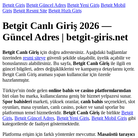
Betgit Giriş
Betgit Güncel Adres
Betgit Yeni Giriş
Betgit Mobil
Giriş
Betgit Resmi Site
Betgit Hızlı Giriş
Betgit Canlı Giriş 2026 —
Güncel Adres | betgit-giris.net
Betgit Canlı Giriş
için doğru adrestesiniz. Aşağıdaki bağlantılar
üzerinden
resmi siteye
güvenli şekilde ulaşabilir, üyelik açabilir ve
bonuslarınızı alabilirsiniz. Bu sayfa,
Betgit Canlı Giriş
ile ilgili en
güncel bilgileri, adres değişikliklerini ve kampanya detaylarını içerir.
Betgit Canlı Giriş araması yapan kullanıcılar için özenle
hazırlanmıştır.
Türkiye'nin önde gelen
online bahis ve casino platformlarından
biri olan bu marka, kullanıcılarına geniş bir hizmet yelpazesi sunar.
Spor bahisleri
marketi, yüksek oranlar,
canlı bahis
seçenekleri, slot
oyunları, masa oyunları, canlı casino, poker ve sanal sporlar bu
platformun temel hizmetleridir.
Betgit Canlı Giriş
ile birlikte
Betgit
Giriş
,
Betgit Güncel Adres
,
Betgit Yeni Giriş
,
Betgit Mobil Giriş
gibi
kategorilerde de faaliyet göstermektedir.
Platforma erişim için farklı yöntemler mevcuttur.
Masaüstü tarayıcı