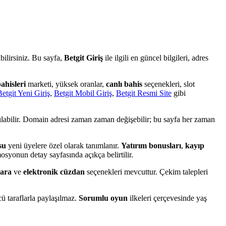
abilirsiniz. Bu sayfa,
Betgit Giriş
ile ilgili en güncel bilgileri, adres
ahisleri
marketi, yüksek oranlar,
canlı bahis
seçenekleri, slot
Betgit Yeni Giriş
,
Betgit Mobil Giriş
,
Betgit Resmi Site
gibi
pılabilir. Domain adresi zaman zaman değişebilir; bu sayfa her zaman
su
yeni üyelere özel olarak tanımlanır.
Yatırım bonusları
,
kayıp
osyonun detay sayfasında açıkça belirtilir.
para
ve
elektronik cüzdan
seçenekleri mevcuttur. Çekim talepleri
cü taraflarla paylaşılmaz.
Sorumlu oyun
ilkeleri çerçevesinde yaş