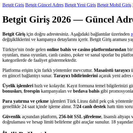
Betgit Giriş
Betgit Güncel Adres
Betgit Yeni Giriş
Betgit Mobil Giriş
Betgit Giriş 2026 — Güncel Adres
Betgit Giriş
için doğru adrestesiniz. Aşağıdaki bağlantılar üzerinden
r
değişikliklerini ve kampanya detaylarını içerir. Betgit Giriş araması yap
Türkiye'nin önde gelen
online bahis ve casino platformlarından
bir
oyunları, masa oyunları, canlı casino, poker ve sanal sporlar bu platf
kategorilerde de faaliyet göstermektedir.
Platforma erişim için farklı yöntemler mevcuttur.
Masaüstü tarayıcı
ü
en güncel bağlantıyı sunar.
Tarayıcı bildirimlerini
açarak yeni adres d
Üyelik işlemleri
hızlı ve kolaydır. Kayıt formuna temel bilgilerinizi gi
bonusları
,
freespin
kampanyaları ve
bedava bahis
gibi promosyonlar 
Para yatırma ve çekme
işlemleri Türk Lirası dahil pek çok yöntemle 
genellikle 24 saat içinde işleme alınır.
7/24 canlı destek
hattı tüm sorul
Güvenlik
açısından platform,
256-bit SSL şifreleme
, lisanslı altyap
doğrulaması ve hesap limiti belirleme gibi araçlar sunulur. 18 yaşından