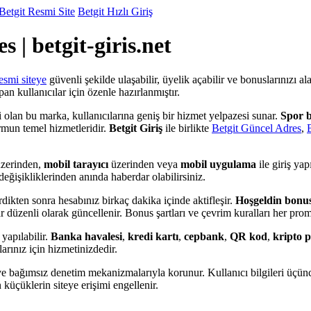
Betgit Resmi Site
Betgit Hızlı Giriş
 | betgit-giris.net
esmi siteye
güvenli şekilde ulaşabilir, üyelik açabilir ve bonuslarınızı al
an kullanıcılar için özenle hazırlanmıştır.
i olan bu marka, kullanıcılarına geniş bir hizmet yelpazesi sunar.
Spor b
ormun temel hizmetleridir.
Betgit Giriş
ile birlikte
Betgit Güncel Adres
,
zerinden,
mobil tarayıcı
üzerinden veya
mobil uygulama
ile giriş ya
eğişikliklerinden anında haberdar olabilirsiniz.
rdikten sonra hesabınız birkaç dakika içinde aktifleşir.
Hoşgeldin bonu
düzenli olarak güncellenir. Bonus şartları ve çevrim kuralları her prom
yapılabilir.
Banka havalesi
,
kredi kartı
,
cepbank
,
QR kod
,
kripto 
arınız için hizmetinizdedir.
ı ve bağımsız denetim mekanizmalarıyla korunur. Kullanıcı bilgileri üçün
 küçüklerin siteye erişimi engellenir.