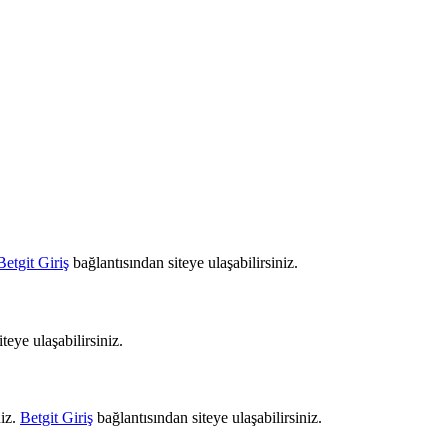
Betgit Giriş
bağlantısından siteye ulaşabilirsiniz.
teye ulaşabilirsiniz.
niz.
Betgit Giriş
bağlantısından siteye ulaşabilirsiniz.