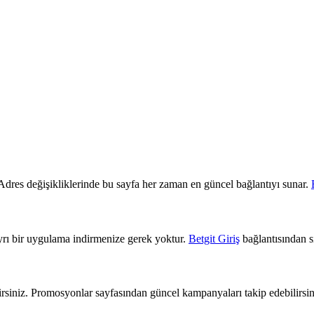
. Adres değişikliklerinde bu sayfa her zaman en güncel bağlantıyı sunar.
rı bir uygulama indirmenize gerek yoktur.
Betgit Giriş
bağlantısından si
lirsiniz. Promosyonlar sayfasından güncel kampanyaları takip edebilirsi